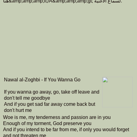
هنا&amp;amp;amp;lt;/A&amp;amp;amp;gt; لسماع الأغنية.
Nawal al-Zoghbi - If You Wanna Go
If you wanna go away, go, take off leave and
don't tell me goodbye
And if you get sad far away come back but
don't hurt me
Woe is me, my tenderness and passion are in you
Enough of my torment, God preserve you
And if you intend to be far from me, if only you would forget
and not threaten me