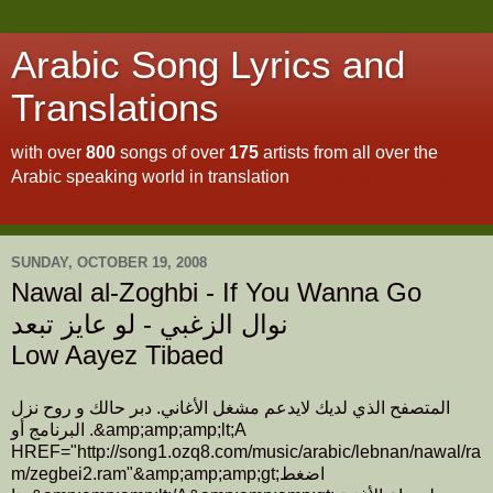
Arabic Song Lyrics and
Translations
with over
800
songs of over
175
artists from all over the
Arabic speaking world in translation
To read about this site
click here
SUNDAY, OCTOBER 19, 2008
Nawal al-Zoghbi - If You Wanna Go
نوال الزغبي - لو عايز تبعد
Low Aayez Tibaed
المتصفح الذي لديك لايدعم مشغل الأغاني. دبر حالك و روح نزل
البرنامج أو .&amp;amp;amp;lt;A
HREF="http://song1.ozq8.com/music/arabic/lebnan/nawal/ra
m/zegbei2.ram"&amp;amp;amp;gt;اضغط